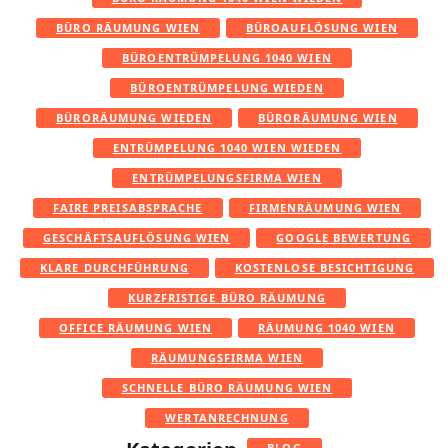
BÜRO RÄUMUNG WIEN
BÜROAUFLÖSUNG WIEN
BÜROENTRÜMPELUNG 1040 WIEN
BÜROENTRÜMPELUNG WIEDEN
BÜRORÄUMUNG WIEDEN
BÜRORÄUMUNG WIEN
ENTRÜMPELUNG 1040 WIEN WIEDEN
ENTRÜMPELUNGSFIRMA WIEN
FAIRE PREISABSPRACHE
FIRMENRÄUMUNG WIEN
GESCHÄFTSAUFLÖSUNG WIEN
GOOGLE BEWERTUNG
KLARE DURCHFÜHRUNG
KOSTENLOSE BESICHTIGUNG
KURZFRISTIGE BÜRO RÄUMUNG
OFFICE RÄUMUNG WIEN
RÄUMUNG 1040 WIEN
RÄUMUNGSFIRMA WIEN
SCHNELLE BÜRO RÄUMUNG WIEN
WERTANRECHNUNG
BLOG