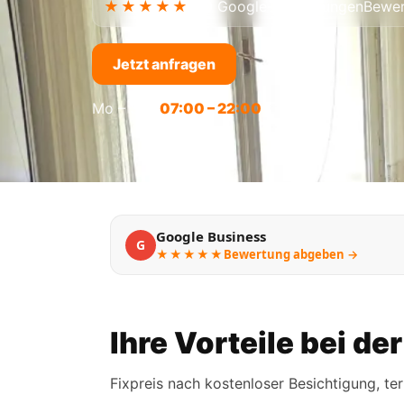
★★★★★
5,0
Google-Bewertungen
Bewer
Jetzt anfragen
Mo – So
07:00 – 22:00
Google Business
G
★★★★★
Bewertung abgeben →
Ihre Vorteile bei d
Fixpreis nach kostenloser Besichtigung, te