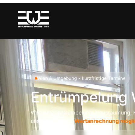
Wien & Umgebung • kurzfristige Termine
Entrümpelung 
Wohnungsentrümpelung, Hausräumung, Ke
und transparent.
Wertanrechnung mögli