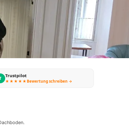
Trustpilot
T
★★★★★
Bewertung schreiben →
 Dachboden.