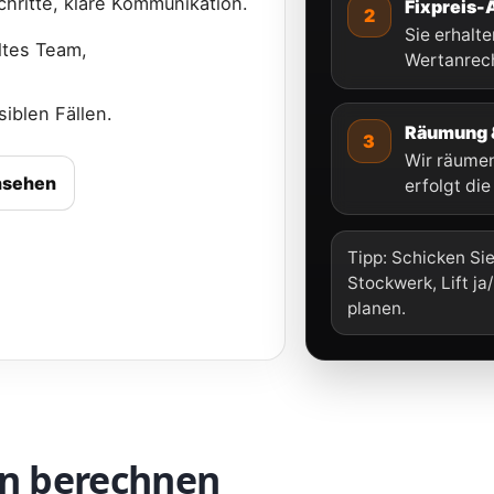
chritte, klare Kommunikation.
Fixpreis-
2
Sie erhalt
ltes Team,
Wertanrech
iblen Fällen.
Räumung 
3
Wir räumen
nsehen
erfolgt di
Tipp: Schicken Sie
Stockwerk, Lift ja
planen.
n berechnen