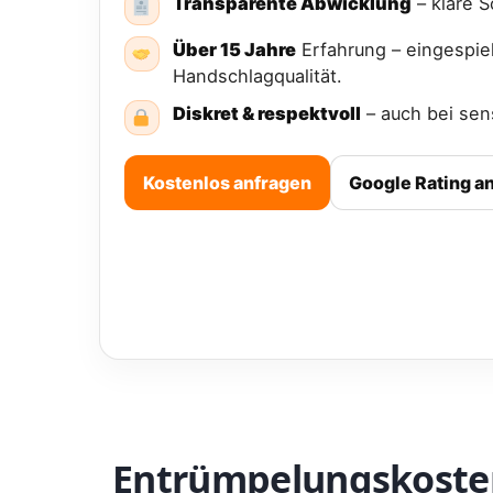
Transparente Abwicklung
– klare S
Über 15 Jahre
Erfahrung – eingespie
Handschlagqualität.
Diskret & respektvoll
– auch bei sens
Kostenlos anfragen
Google Rating a
Entrümpelungskoste