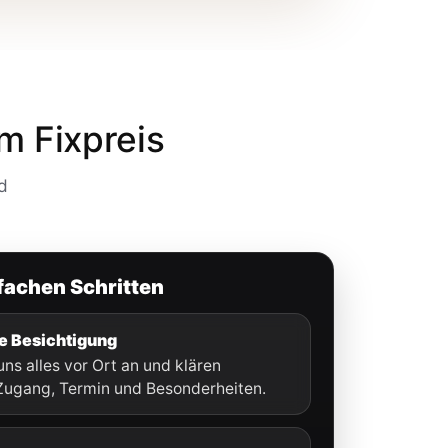
m Fixpreis
d
nfachen Schritten
e Besichtigung
ns alles vor Ort an und klären
ugang, Termin und Besonderheiten.