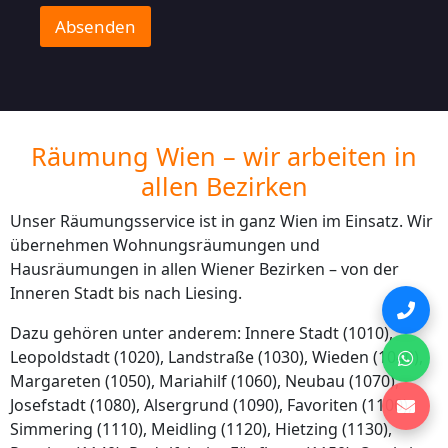
h
e
t
g
Absenden
e
r
n
?
*
Räumung Wien – wir arbeiten in
allen Bezirken
Unser Räumungsservice ist in ganz Wien im Einsatz. Wir
übernehmen Wohnungsräumungen und
Hausräumungen in allen Wiener Bezirken – von der
Inneren Stadt bis nach Liesing.
Dazu gehören unter anderem: Innere Stadt (1010),
Leopoldstadt (1020), Landstraße (1030), Wieden (1040),
Margareten (1050), Mariahilf (1060), Neubau (1070),
Josefstadt (1080), Alsergrund (1090), Favoriten (1100),
Simmering (1110), Meidling (1120), Hietzing (1130),