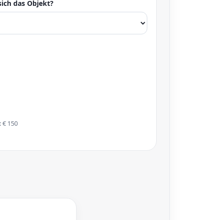
sich das Objekt?
: € 150