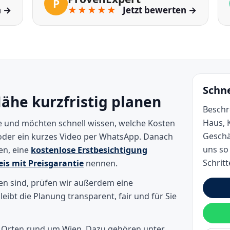
P
n →
★★★★★
Jetzt bewerten →
Schne
ähe kurzfristig planen
Beschr
Haus, 
e und möchten schnell wissen, welche Kosten
Geschä
 oder ein kurzes Video per WhatsApp. Danach
uns so
en, eine
kostenlose Erstbesichtigung
Schritt
eis mit Preisgarantie
nennen.
 sind, prüfen wir außerdem eine
bleibt die Planung transparent, fair und für Sie
n Orten rund um Wien. Dazu gehören unter