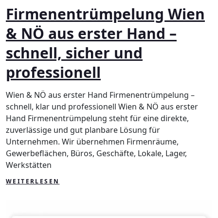
Firmenentrümpelung Wien
Wie
&
& NÖ aus erster Hand –
NÖ
aus
schnell, sicher und
erst
Han
professionell
–
schn
sich
Wien & NÖ aus erster Hand Firmenentrümpelung –
und
schnell, klar und professionell Wien & NÖ aus erster
prof
Hand Firmenentrümpelung steht für eine direkte,
zuverlässige und gut planbare Lösung für
Unternehmen. Wir übernehmen Firmenräume,
Gewerbeflächen, Büros, Geschäfte, Lokale, Lager,
Werkstätten
WEITERLESEN