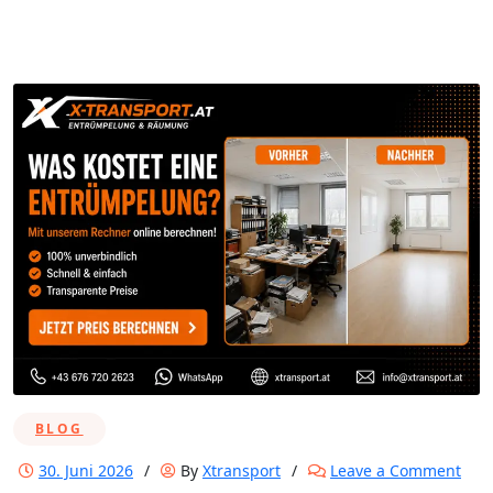
BLOG
on
30. Juni 2026
/
By
Xtransport
/
Leave a Comment
Fir