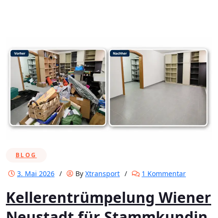
BLOG
zu
3. Mai 2026
/
By
Xtransport
/
1 Kommentar
Kelleren
Kellerentrümpelung Wiener
Wiener
Neustadt
Neustadt für Stammkundin
für