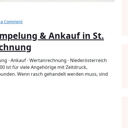
on
 a Comment
Verlassenschaft
mpelung & Ankauf in St.
Entrümpelung
&
echnung
Ankauf
in
St.
lung · Ankauf · Wertanrechnung · Niederösterreich
Pölten
0 ist für viele Angehörige mit Zeitdruck,
–
rbunden. Wenn rasch gehandelt werden muss, sind
mit
Wertanrechnung