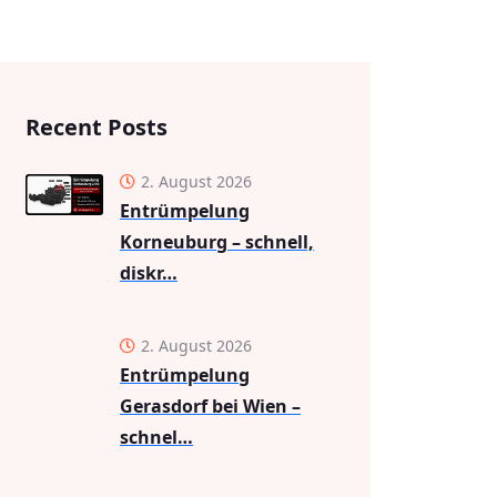
Recent Posts
2. August 2026
Entrümpelung
Korneuburg – schnell,
diskr…
2. August 2026
Entrümpelung
Gerasdorf bei Wien –
schnel…