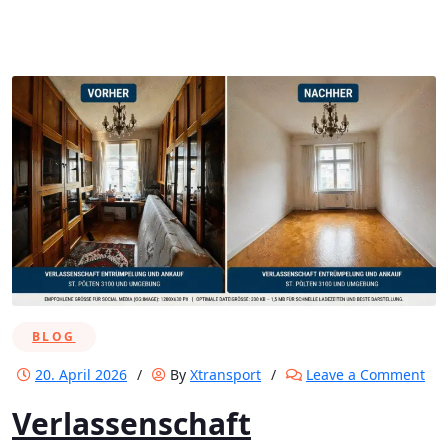
BLOG
on
20. April 2026
/
By
Xtransport
/
Leave a Comment
Ver
Verlassenschaft
En
&