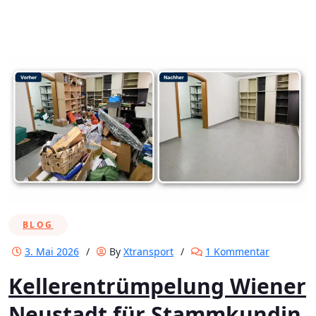
BLOG
zu
3. Mai 2026
/
By
Xtransport
/
1 Kommentar
Kelleren
Kellerentrümpelung Wiener
Wiener
Neustadt
Neustadt für Stammkundin
für