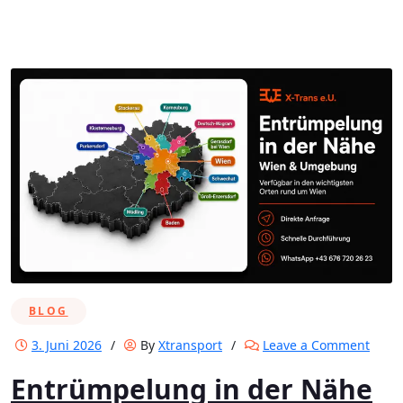
BLOG
on
3. Juni 2026
/
By
Xtransport
/
Leave a Comment
Entr
Entrümpelung in der Nähe
in
der