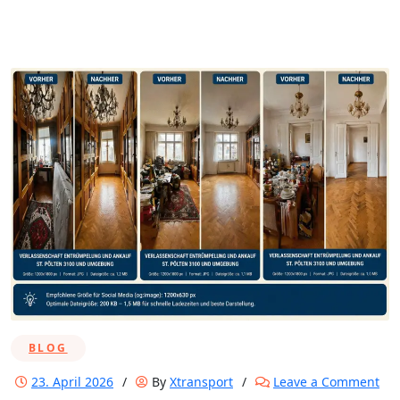
BLOG
on
23. April 2026
/
By
Xtransport
/
Leave a Comment
Ver