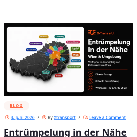
BLOG
on
3. Juni 2026
/
By
Xtransport
/
Leave a Comment
Entr
Entrümpelung in der Nähe
in
der