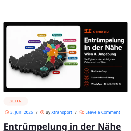
BLOG
on
3. Juni 2026
/
By
Xtransport
/
Leave a Comment
Entr
Entrümpelung in der Nähe
in
der