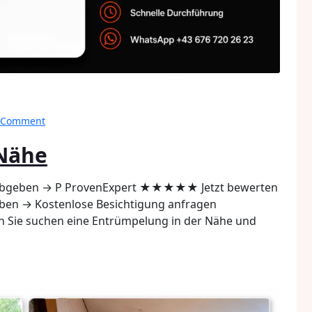
on
a Comment
Entrümpelung
 Nähe
in
der
Nähe
bgeben → P ProvenExpert ★★★★★ Jetzt bewerten
en → Kostenlose Besichtigung anfragen
en Sie suchen eine Entrümpelung in der Nähe und