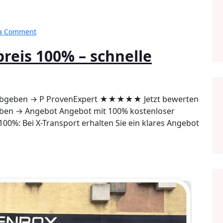
on
 a Comment
Teilräumung
reis 100% – schnelle
Wien
Fixpreis
100%
–
schnelle
bgeben → P ProvenExpert ★★★★★ Jetzt bewerten
Anfrage
en → Angebot Angebot mit 100% kostenloser
00%: Bei X-Transport erhalten Sie ein klares Angebot