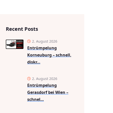
Recent Posts
2. August 2026
Entrümpelung
Korneuburg – schnell,
diskr…
2. August 2026
Entrümpelung
Gerasdorf bei Wien –
schnel…