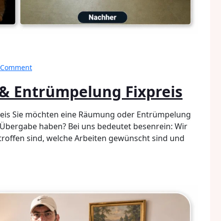
on
a Comment
Besenreine
& Entrümpelung Fixpreis
Räumung
&
Entrümpelung
eis Sie möchten eine Räumung oder Entrümpelung
Fixpreis
 Übergabe haben? Bei uns bedeutet besenrein: Wir
offen sind, welche Arbeiten gewünscht sind und