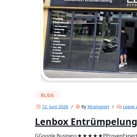
BLOG
12. Juni 2026
/
By
Xtransport
/
Leave
Lenbox Entrümpelung
GGoogle Business★★★★★PProvenExp