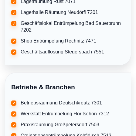
Lagerräumung Rust 7071
✓
Lagerhalle Räumung Neudörfl 7201
✓
Geschäftslokal Entrümpelung Bad Sauerbrunn
✓
7202
Shop Entrümpelung Rechnitz 7471
✓
Geschäftsauflösung Stegersbach 7551
✓
Betriebe & Branchen
Betriebsräumung Deutschkreutz 7301
✓
Werkstatt Entrümpelung Horitschon 7312
✓
Praxisräumung Großpetersdorf 7503
✓
Ordinationsentrümpelung Kohfidisch 7512
✓