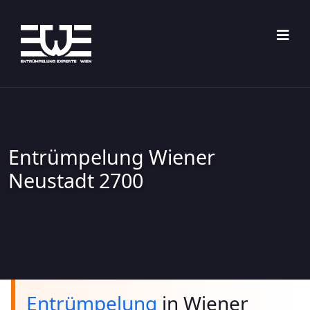
Skip
to
content
Entrümpelung Wiener
Neustadt 2700
Entrümpelung
in Wiener